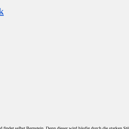
k
d findet selbst Bernstein. Denn dieser wird häufig durch die starken 