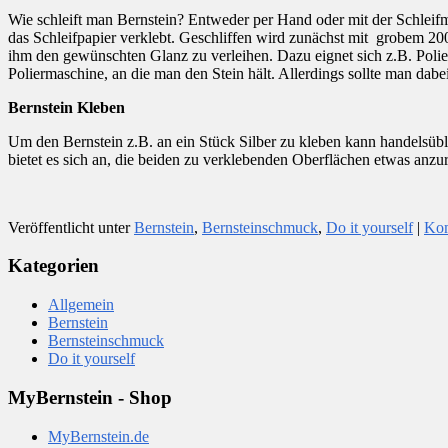
Wie schleift man Bernstein? Entweder per Hand oder mit der Schlei
das Schleifpapier verklebt. Geschliffen wird zunächst mit grobem 200
ihm den gewünschten Glanz zu verleihen. Dazu eignet sich z.B. Polierp
Poliermaschine, an die man den Stein hält. Allerdings sollte man dabei
Bernstein Kleben
Um den Bernstein z.B. an ein Stück Silber zu kleben kann handelsü
bietet es sich an, die beiden zu verklebenden Oberflächen etwas anzu
Veröffentlicht unter
Bernstein
,
Bernsteinschmuck
,
Do it yourself
|
Kom
Kategorien
Allgemein
Bernstein
Bernsteinschmuck
Do it yourself
MyBernstein - Shop
MyBernstein.de