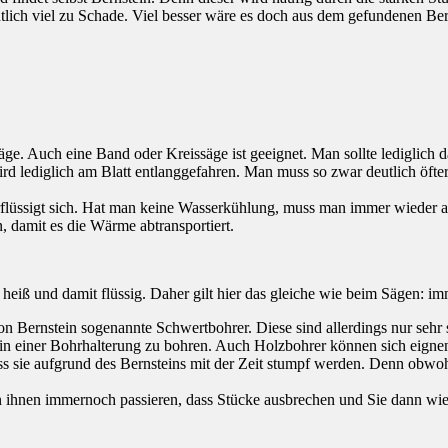
tlich viel zu Schade. Viel besser wäre es doch aus dem gefundenen Ber
ge. Auch eine Band oder Kreissäge ist geeignet. Man sollte lediglich 
rd lediglich am Blatt entlanggefahren. Man muss so zwar deutlich öfter 
üssigt sich. Hat man keine Wasserkühlung, muss man immer wieder aufhö
 damit es die Wärme abtransportiert.
heiß und damit flüssig. Daher gilt hier das gleiche wie beim Sägen: i
Bernstein sogenannte Schwertbohrer. Diese sind allerdings nur sehr 
 in einer Bohrhalterung zu bohren. Auch Holzbohrer können sich eignen
ass sie aufgrund des Bernsteins mit der Zeit stumpf werden. Denn obwohl
n ihnen immernoch passieren, dass Stücke ausbrechen und Sie dann wie