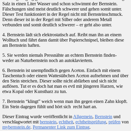
Salz in einen Liter Wasser und schon schwimmt der Bernstein.
Fälschungen sind meist deutlich schwerer und gehen somit unter.
Dieser Test funktioniert in der Regel nicht mit Bernsteinschmuck.
Denn dieser ist in der Regel mit Silber oder anderem Metall
verbunden und somit deutlich schwerer – er geht also unter.
4. Bernstein lädt sich elektrostatisch auf. Reibt man ihn an einem
Wolltuch und fährt dann damit über Papierschnipsel, bleiben diese
am Bernstein haften.
5. Sie werden niemals Pressnähte an echtem Bernstein finden-
weder an Naturbernstein noch an autoklaviertem.
6. Bernstein ist unempfindlich gegen Aceton. Einfach mit einem
Taschentuch oder einem Wattestäbchen Aceton aufnehmen und über
den Stein streichen. Dieser sollte nicht abfärben und sich nicht
auflösen. Tut er es doch hat man es evtl mit jüngeren Harzen, wie
etwa Kopal oder Kunstharz zu tun.
7. Bernstein “klingt” weich wenn man ihn gegen einen Zahn klopft.
Ein Stein dagegen fühlt und hört sich recht hart an.
Dieser Eintrag wurde veröffentlicht in
Allgemein
,
Bernstein
und
verschlagwortet mit
bernstein
,
echtheit
,
echtheitsprüfung
,
prüfen
von
mybernstein.de
.
Permanenter Link zum Eintrag
.