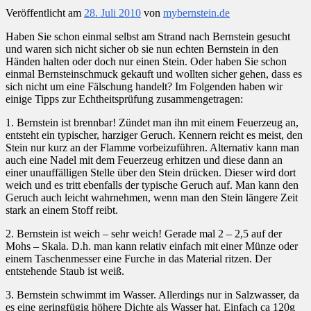
Veröffentlicht am
28. Juli 2010
von
mybernstein.de
Haben Sie schon einmal selbst am Strand nach Bernstein gesucht
und waren sich nicht sicher ob sie nun echten Bernstein in den
Händen halten oder doch nur einen Stein. Oder haben Sie schon
einmal Bernsteinschmuck gekauft und wollten sicher gehen, dass es
sich nicht um eine Fälschung handelt? Im Folgenden haben wir
einige Tipps zur Echtheitsprüfung
zusammengetragen:
1. Bernstein ist brennbar! Zündet man ihn mit einem Feuerzeug an,
entsteht ein typischer, harziger Geruch. Kennern reicht es meist, den
Stein nur kurz an der Flamme vorbeizuführen. Alternativ kann man
auch eine Nadel mit dem Feuerzeug erhitzen und diese dann an
einer unauffälligen Stelle über den Stein drücken. Dieser wird dort
weich und es tritt ebenfalls der typische Geruch auf. Man kann den
Geruch auch leicht wahrnehmen, wenn man den Stein längere Zeit
stark an einem Stoff reibt.
2. Bernstein ist weich – sehr weich! Gerade mal 2 – 2,5 auf der
Mohs – Skala. D.h. man kann relativ einfach mit einer Münze oder
einem Taschenmesser eine Furche in das Material ritzen. Der
entstehende Staub ist weiß.
3. Bernstein schwimmt im Wasser. Allerdings nur in Salzwasser, da
es eine geringfügig höhere Dichte als Wasser hat. Einfach ca 120g